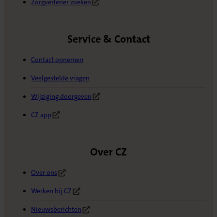
Zorgverlener zoeken
(Opent in nieuw tabblad)
Service & Contact
Contact opnemen
Veelgestelde vragen
Wijziging doorgeven
(Opent in nieuw tabblad)
CZ app
(Opent in nieuw tabblad)
Over CZ
Over ons
(Opent in nieuw tabblad)
Werken bij CZ
(Opent in nieuw tabblad)
Nieuwsberichten
(Opent in nieuw tabblad)